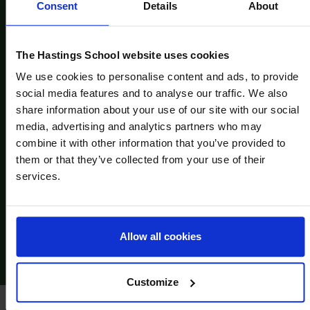
concentrados y atentos. Tienen confianza para
Consent
Details
About
sugerir respuestas o preguntar, sin miedo a cometer
errores. Las preguntas concretas de los profesores
les animan a asumir riesgos de forma productiva."
The Hastings School website uses cookies
We use cookies to personalise content and ads, to provide
Lea el informe completo
social media features and to analyse our traffic. We also
share information about your use of our site with our social
media, advertising and analytics partners who may
combine it with other information that you’ve provided to
them or that they’ve collected from your use of their
services.
Allow all cookies
Customize