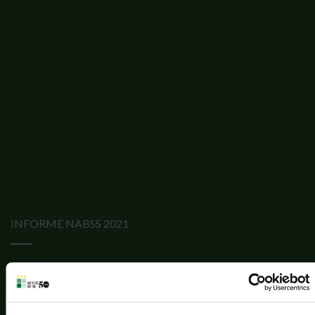
INFORME NABSS 2021
"La relación profesor-alumno es muy positiva y
contribuye a crear un entorno de aprendizaje
intencionado e inclusivo. Los alumnos y alumnas están