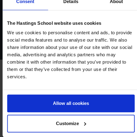
Consent
Details
About
The Hastings School website uses cookies
We use cookies to personalise content and ads, to provide
social media features and to analyse our traffic. We also
share information about your use of our site with our social
media, advertising and analytics partners who may
combine it with other information that you’ve provided to
them or that they’ve collected from your use of their
services.
MATEMÁTICAS
Habilidades para resolver problemas
Allow all cookies
y de lógica
En matemáticas, los alumnos y alumnas trabajan
Customize
matemática pura y aplicada, números y álgebra,
formas, espacios y medidas, y gestión de datos.