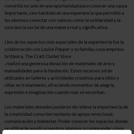
convirtió no solo en una oportunidad para conocer una causa
importante, sino también en una experiencia que permitió a
los alumnos conectar con valores como la solidaridad y la
conciencia social de una manera real y significativa.
Uno de los aspectos más especiales de la experiencia fue la
colaboración con Louise Pepper y su familia, cuya empresa
británica, The Craft Outlet Store
, realizó una generosa donación de materiales de arte y
manualidades para la fundación. Estos recursos serán
utilizados en talleres y actividades creativas para niños y
niñas en tratamiento, ofreciendo momentos de alegría,
expresión e imaginación cuando más se necesitan.
Los materiales donados pusieron de relieve la importancia de
la creatividad como herramienta de apoyo emocional,
comunicación y bienestar. Poder conocer los espacios donde
se utilizarán ayudó a nuestros alumnos a comprender cómo