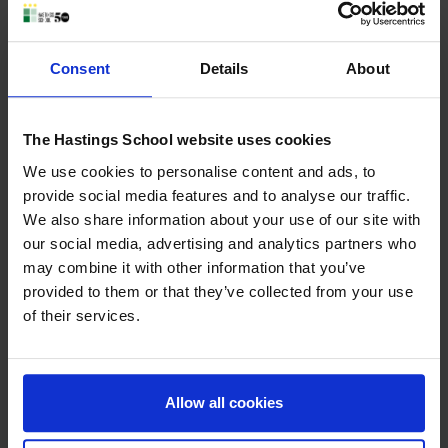
las actividades artísticas pueden ofrecer a los niños
oportunidades para expresarse, desarrollar confianza y vivir
momentos de normalidad y felicidad en circunstancias
Consent
Details
About
complejas.
La visita también reforzó la importancia de la colaboración
The Hastings School website uses cookies
entre colegios, familias y organizaciones solidarias para
We use cookies to personalise content and ads, to
generar un impacto positivo en la comunidad. En Hastings
provide social media features and to analyse our traffic.
School valoramos profundamente las oportunidades que
We also share information about your use of our site with
animan a nuestros alumnos a mirar más allá del aula y
our social media, advertising and analytics partners who
participar en iniciativas con propósito, desarrollando
may combine it with other information that you’ve
empatía, responsabilidad y compromiso social. Experiencias
provided to them or that they’ve collected from your use
como esta desempeñan un papel fundamental en la formación
of their services.
de jóvenes conscientes, reflexivos y comprometidos con los
demás.
Estamos enormemente orgullosos de nuestros alumnos de
Allow all cookies
Year 9 por la madurez, el respeto y el entusiasmo que
demostraron durante toda la visita. Su actitud abierta, curiosa