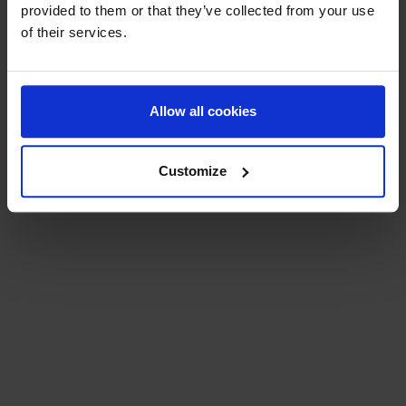
provided to them or that they’ve collected from your use
mejor.
of their services.
Echa un vistazo a las fotos a continuación para revivir la
magia del Winter festival y nuestra visita a la Casa Ronald
McDonald. Estos momentos reflejan verdaderamente el
Allow all cookies
espíritu de nuestra la comunidad Hastings.
Customize